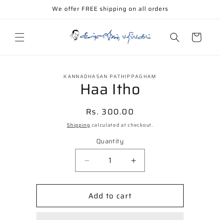
Skip to
We offer FREE shipping on all orders
content
Cart
Skip to
KANNADHASAN PATHIPPAGHAM
product
Haa Itho
information
Regular
Rs. 300.00
price
Shipping
calculated at checkout.
Quantity
Decrease
Increase
quantity
quantity
for
for
Add to cart
Haa
Haa
Itho
Itho